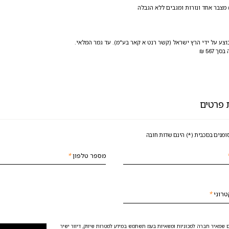
מצבר אחד ונורות ומגבים ללא הגבלה
ע על ידי הרץ ישראל (קשר רנט א קאר בע"מ). עד גמר המלאי.
ה בסך
₪
567
פרטים
מנים בכוכבית (*) הינם שדות חובה
מספר טלפון
*
טרוני
*
 שמאיר חברה למכוניות ומשאיות בעמ תשתמש במידע למטרות שיווק, דיוור ישיר