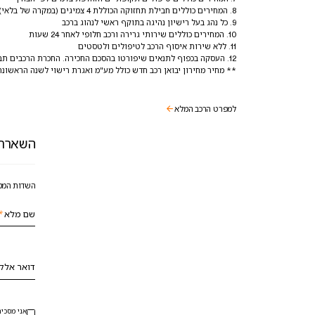
. המחירים כוללים חבילת תחזוקה הכוללת
צמיגים (במקרה של בלאי) 
4
8
. כל נהג בעל רישיון נהיגה בתוקף ראשי לנהוג ברכב
9
. המחירים כוללים שירותי גרירה ורכב חלופי לאחר
שעות
24
10
. ללא שירות איסוף הרכב לטיפולים ולטסטים
11
. העסקה בכפוף לתנאים שיפורטו בהסכם החכירה. החכרת הרכבים תבוצ
12
** מחיר מחירון יבואן רכב חדש כולל מע"מ ואגרת רישוי לשנה הראשונ
למפרט הרכב המלא
השארת 
השדות המסו
שם מלא
*
דואר אלק
אני מסכים