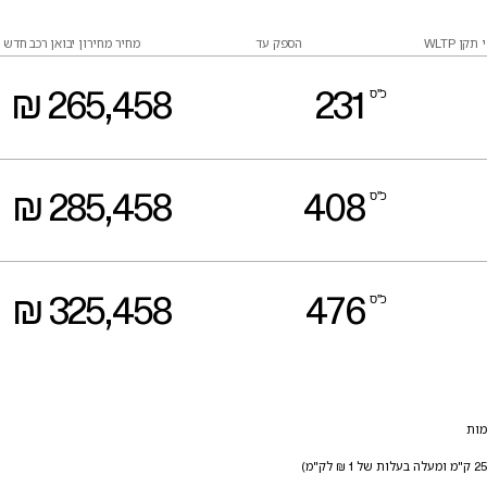
י תקן
הספק עד
מחיר מחירון יבואן רכב חדש 
WLTP
כ''ס
231
458
,
265
₪
כ''ס
408
458
,
285
₪
כ''ס
476
458
,
325
₪
מות
ק"מ ומעלה בעלות של
₪ לק"מ)
1
2