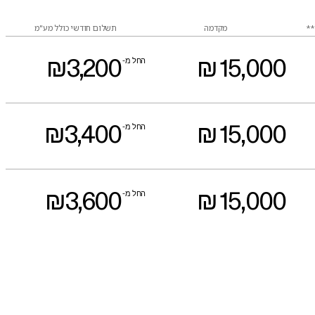
**
מקדמה
תשלום חודשי כולל מע"מ
000
,
15
₪
החל מ-
200
,
3
₪
000
,
15
₪
החל מ-
400
,
3
₪
000
,
15
₪
החל מ-
600
,
3
₪