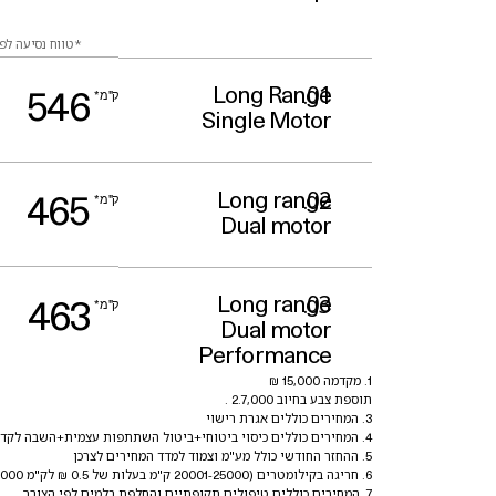
*טווח נסיעה לפ
Long
Range
*ק"מ
546
Single
Motor
Long
range
*ק"מ
465
Dual
motor
Long
range
*ק"מ
463
Dual
motor
Performance
. מקדמה
,
₪
15
000
1
תוספת צבע בחיוב
,
.
.
2
7
000
. המחירים כוללים אגרת רישוי
3
. המחירים כוללים כיסוי ביטוחי+ביטול השתתפות עצמית+השבה לקד
4
. ההחזר החודשי כולל מע"מ וצמוד למדד המחירים לצרכן
5
. חריגה בקילומטרים (
-
ק"מ בעלות של
.
₪ לק"מ
5000
0
5
20001
25000
6
. המחירים כוללים טיפולים תקופתיים והחלפת בלמים לפי הצורך
7